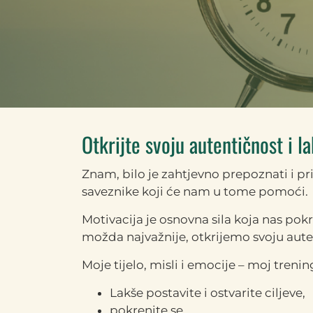
Otkrijte svoju autentičnost i la
Znam, bilo je zahtjevno prepoznati i pri
saveznike koji će nam u tome pomoći.
Motivacija je osnovna sila koja nas po
možda najvažnije, otkrijemo svoju auten
Moje tijelo, misli i emocije – moj treni
Lakše postavite i ostvarite ciljeve,
pokrenite se,