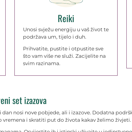
Reiki
Unosi svježu energiju u vaš život te
podržava um, tijelo i duh.
Prihvatite, pustite i otpustite sve
što vam više ne služi. Zacijelite na
svim razinama.
veni set izazova
aki dan nosi nove pobjede, ali i izazove. Dodatna podr
remena i skratiti put do života kakav želimo živjeti.
 manama. Osvijestite ih i istinski uživajte u jedinstven