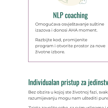
NLP coaching
Omogućava osvještavanje suštine
izazova i donosi AHA moment.
Razbijte kod, promijenite
program i otvorite prostor za nove
životne izbore.
Individualan pristup za jedinst
Bez obzira u kojoj ste životnoj fazi, sv
razumijevanju mogu nam uštediti puno v
Zaista zavolite sebe, sa svim vrlinama i