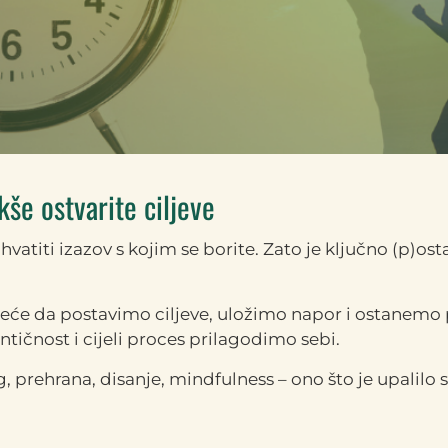
kše ostvarite ciljeve
hvatiti izazov s kojim se borite. Zato je ključno (p)ost
kreće da postavimo ciljeve, uložimo napor i ostanemo
tičnost i cijeli proces prilagodimo sebi.
ng, prehrana, disanje, mindfulness – ono što je upalilo