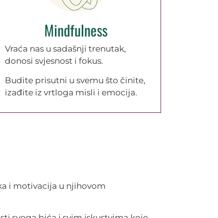
Mindfulness
Vraća nas u sadašnji trenutak,
donosi svjesnost i fokus.
Budite prisutni u svemu što činite,
izađite iz vrtloga misli i emocija.
ška i motivacija u njihovom
osti svoga bića i svim iskustvima koje