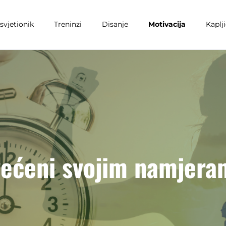
svjetionik
Treninzi
Disanje
Motivacija
Kaplj
većeni svojim namjera