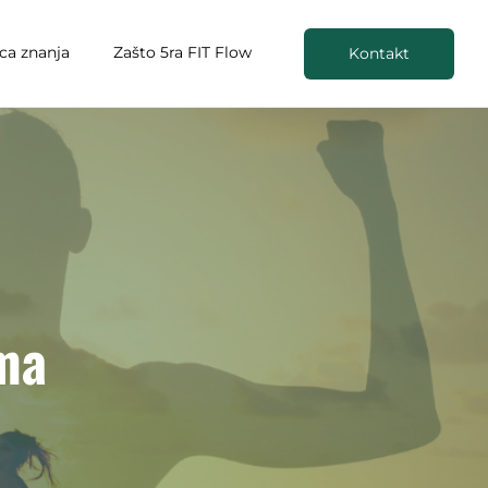
ica znanja
Zašto 5ra FIT Flow
Kontakt
ma