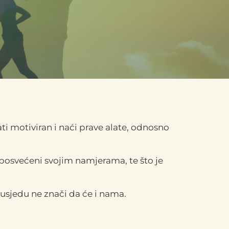
ati motiviran i naći prave alate, odnosno
 posvećeni svojim namjerama, te što je
 susjedu ne znači da će i nama.