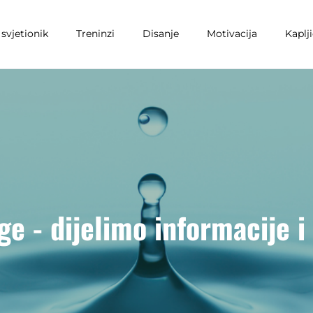
svjetionik
Treninzi
Disanje
Motivacija
Kaplj
e - dijelimo informacije i