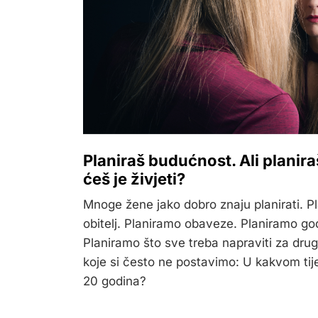
Planiraš budućnost. Ali planiraš
ćeš je živjeti?
Mnoge žene jako dobro znaju planirati. 
obitelj. Planiramo obaveze. Planiramo god
Planiramo što sve treba napraviti za druge
koje si često ne postavimo: U kakvom tijelu
20 godina?