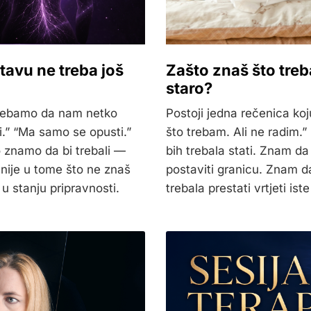
avu ne treba još
Zašto znaš što treba
staro?
trebamo da nam netko
Postoji jedna rečenica ko
ti.” “Ma samo se opusti.”
što trebam. Ali ne radim.
 znamo da bi trebali —
bih trebala stati. Znam da
nije u tome što ne znaš
postaviti granicu. Znam da
 u stanju pripravnosti.
trebala prestati vrtjeti ist