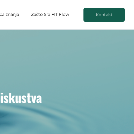
ica znanja
Zašto 5ra FIT Flow
Kontakt
 iskustva