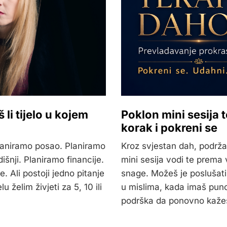
 li tijelo u kojem
Poklon mini sesija 
korak i pokreni se
Planiramo posao. Planiramo
Kroz svjestan dah, podrža
išnji. Planiramo financije.
mini sesija vodi te prema 
. Ali postoji jedno pitanje
snage. Možeš je poslušati
 želim živjeti za 5, 10 ili
u mislima, kada imaš puno i
podrška da ponovno kažeš