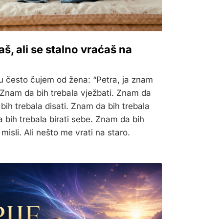
š, ali se stalno vraćaš na
ju često čujem od žena: “Petra, ja znam
” Znam da bih trebala vježbati. Znam da
 bih trebala disati. Znam da bih trebala
 bih trebala birati sebe. Znam da bih
e misli. Ali nešto me vrati na staro.