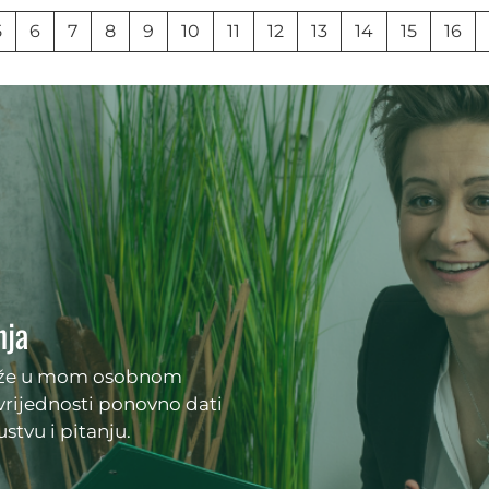
5
6
7
8
9
10
11
12
13
14
15
16
nja
maže u mom osobnom
 vrijednosti ponovno dati
stvu i pitanju.