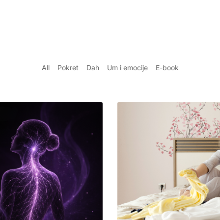
All
Pokret
Dah
Um i emocije
E-book