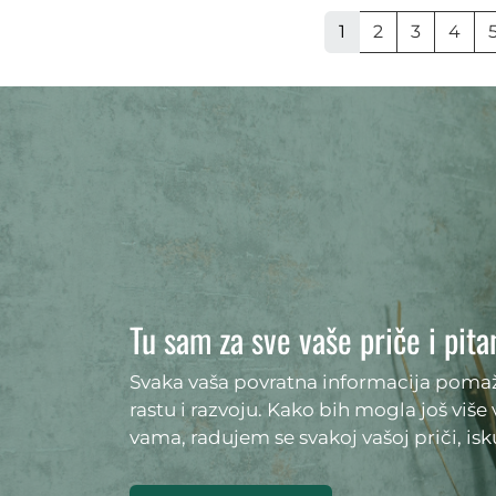
1
2
3
4
Tu sam za sve vaše priče i pita
Svaka vaša povratna informacija po
rastu i razvoju. Kako bih mogla još više
vama, radujem se svakoj vašoj priči, isku