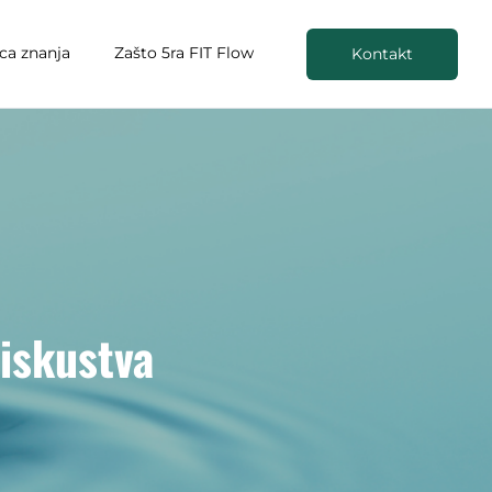
ica znanja
Zašto 5ra FIT Flow
Kontakt
 iskustva