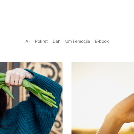
All
Pokret
Dah
Um i emocije
E-book