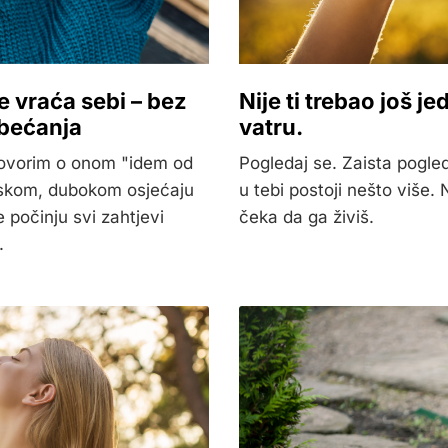
e vraća sebi – bez
Nije ti trebao još j
obećanja
vatru.
govorim o onom "idem od
Pogledaj se. Zaista pogle
inskom, dubokom osjećaju
u tebi postoji nešto više.
 počinju svi zahtjevi
čeka da ga živiš.
.