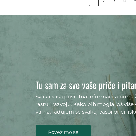
1
2
3
4
Tu sam za sve vaše priče i pita
Svaka vaša povratna informacija po
rastu i razvoju. Kako bih mogla još više
vama, radujem se svakoj vašoj priči, isku
Povežimo se