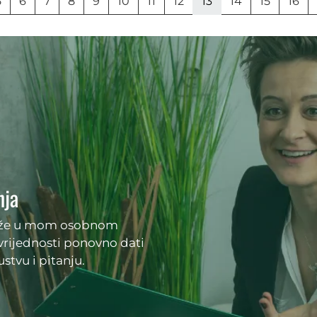
5
6
7
8
9
10
11
12
13
14
15
16
nja
maže u mom osobnom
 vrijednosti ponovno dati
stvu i pitanju.