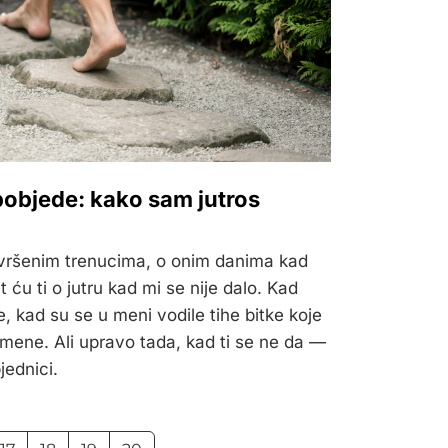
 pobjede: kako sam jutros
avršenim trenucima, o onim danima kad
t ću ti o jutru kad mi se nije dalo. Kad
, kad su se u meni vodile tihe bitke koje
omene. Ali upravo tada, kad ti se ne da —
jednici.