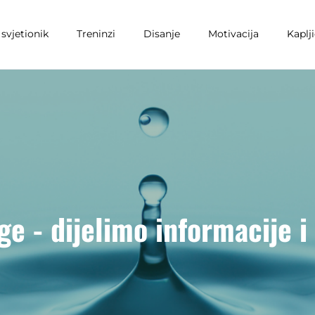
svjetionik
Treninzi
Disanje
Motivacija
Kaplj
e - dijelimo informacije i