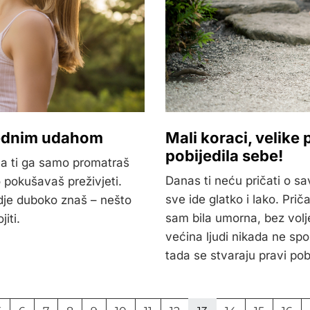
jednim udahom
Mali koraci, velike
pobijedila sebe!
, a ti ga samo promatraš
Danas ti neću pričati o s
 pokušavaš preživjeti.
sve ide glatko i lako. Priča
gdje duboko znaš – nešto
sam bila umorna, bez volje
iti.
većina ljudi nikada ne sp
tada se stvaraju pravi pob