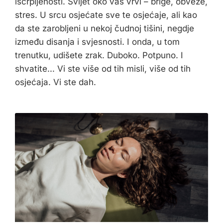
iscrpljenosti. Svijet oko vas vrvi – brige, obveze,
stres. U srcu osjećate sve te osjećaje, ali kao
da ste zarobljeni u nekoj čudnoj tišini, negdje
između disanja i svjesnosti. I onda, u tom
trenutku, udišete zrak. Duboko. Potpuno. I
shvatite... Vi ste više od tih misli, više od tih
osjećaja. Vi ste dah.