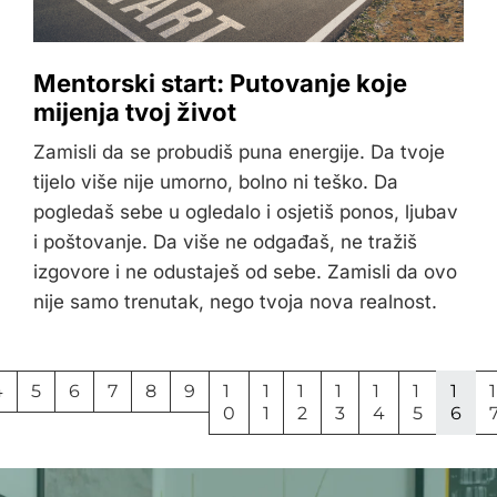
Mentorski start: Putovanje koje
mijenja tvoj život
Zamisli da se probudiš puna energije. Da tvoje
tijelo više nije umorno, bolno ni teško. Da
pogledaš sebe u ogledalo i osjetiš ponos, ljubav
i poštovanje. Da više ne odgađaš, ne tražiš
izgovore i ne odustaješ od sebe. Zamisli da ovo
nije samo trenutak, nego tvoja nova realnost.
4
5
6
7
8
9
1
1
1
1
1
1
1
1
0
1
2
3
4
5
6