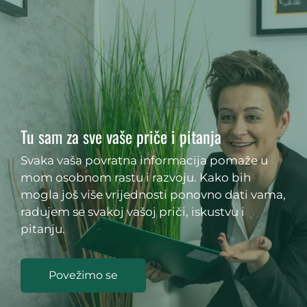
Tu sam za sve vaše priče i pitanja
Svaka vaša povratna informacija pomaže u
mom osobnom rastu i razvoju. Kako bih
mogla još više vrijednosti ponovno dati vama,
radujem se svakoj vašoj priči, iskustvu i
pitanju.
Povežimo se